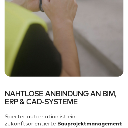
VORTEILE
VORTEILE
03
KUNDENSTIMMEN
KUNDENSTIMMEN
04
EVENTS
EVENTS
05
WEBINARE
WEBINARE
06
ÜBER UNS
ÜBER UNS
07
JOBS
JOBS
08
NAHTLOSE ANBINDUNG AN BIM,
BLOG
BLOG
ERP & CAD-SYSTEME
09
Specter automation ist eine
zukunftsorientierte
Bauprojektmanagement