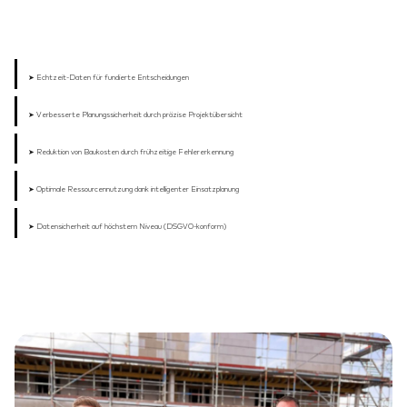
➤ Echtzeit-Daten für fundierte Entscheidungen
➤ Verbesserte Planungssicherheit durch präzise Projektübersicht
➤ Reduktion von Baukosten durch frühzeitige Fehlererkennung
➤ Optimale Ressourcennutzung dank intelligenter Einsatzplanung
➤ Datensicherheit auf höchstem Niveau (DSGVO-konform)