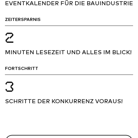
EVENTKALENDER FÜR DIE BAUINDUSTRIE
SOFTWARE
SOFTWARE
02
ZEITERSPARNIS
VORTEILE
VORTEILE
03
2
KUNDENSTIMMEN
KUNDENSTIMMEN
04
MINUTEN LESEZEIT UND ALLES IM BLICK!
EVENTS
EVENTS
05
FORTSCHRITT
WEBINARE
WEBINARE
06
3
ÜBER UNS
ÜBER UNS
07
SCHRITTE DER KONKURRENZ VORAUS!
JOBS
JOBS
08
BLOG
BLOG
09